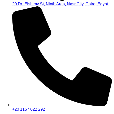
20 Dr_Elshimy St, Ninth Area, Nasr City, Cairo, Egypt.
+20 1157 022 292